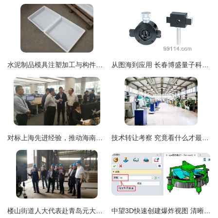
水泥制品模具注塑加工与构件施工技术解析 嘉兴丽臣塑业page9专注于水泥制品模具与技术转让
从图海到应用 长春博盛量子科技如何以高清图片库撬动技术交流新范式
对标上海先进经验，推动海南自贸试验区建设——林东厅长率队赴上海开展企业对接与技术交流
技术转让考察 究竟看什么才最靠谱？
楼山街道人大代表赴青岛元大人防参观调研，聚焦技术转让与创新发展
中望3D快速创建爆炸视图 清晰展示产品装配思路与技术转让价值