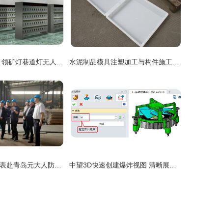
西安南亚科技 引领矿灯巷道灯无人值守灯房技术革命，诚邀技术转让合作
水泥制品模具注塑加工与构件施工技术解析 嘉兴丽臣塑业page9专注于水泥制品模具与技术转让
楼山街道人大代表赴青岛元大人防参观调研，聚焦技术转让与创新发展
中望3D快速创建爆炸视图 清晰展示产品装配思路与技术转让价值